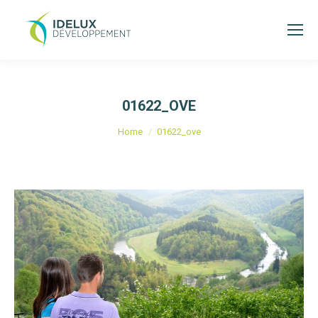
01622_OVE
Je bent hier:
Home
01622_ove