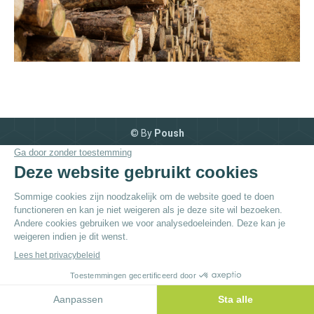
© By
Poush
Menu du bas - NL