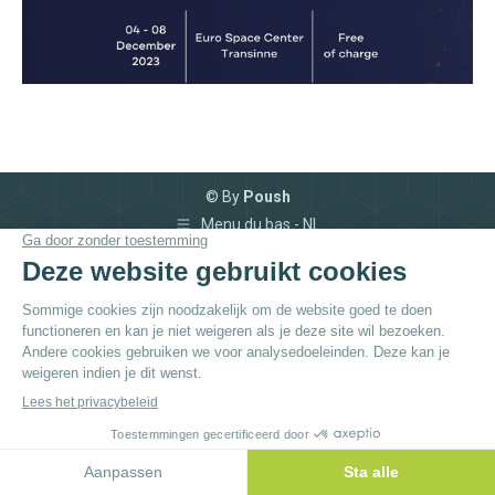
© By
Poush
Menu du bas - NL