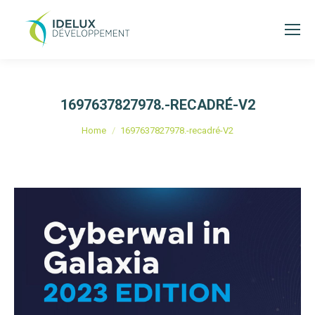
1697637827978.-RECADRÉ-V2
Je bent hier:
Home
1697637827978.-recadré-V2