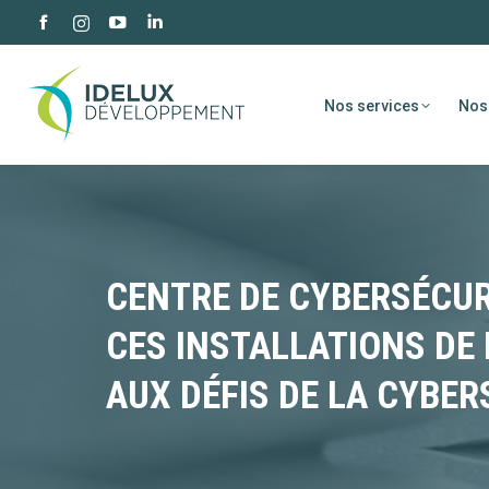
Facebook
YouTube
LinkedIn
Instagram
page
page
page
page
opens
opens
opens
opens
Nos services
Nos
in
in
in
in
new
new
new
new
window
window
window
window
CENTRE DE CYBERSÉCUR
CES INSTALLATIONS DE
AUX DÉFIS DE LA CYBER