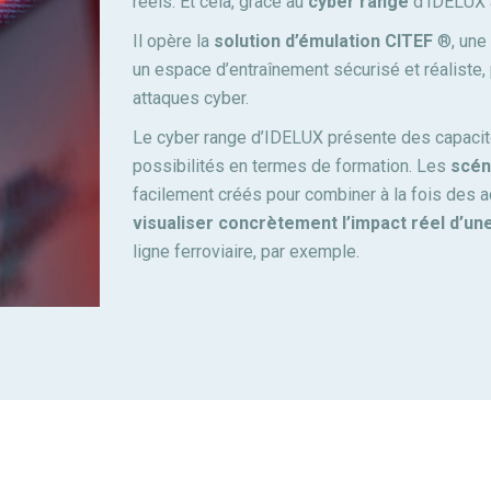
réels. Et cela, grâce au
cyber range
d’IDELUX à
Il opère la
solution d’émulation CITEF
®, une 
un espace d’entraînement sécurisé et réaliste, 
attaques cyber.
Le cyber range d’IDELUX présente des capaci
possibilités en termes de formation. Les
scén
facilement créés pour combiner à la fois des a
visualiser concrètement l’impact réel d’un
ligne ferroviaire, par exemple.